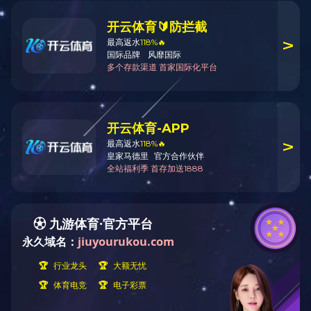
营状况、自主创新核心技术以及企业现阶段发展重点、难
点等问题，董事长朱坚磊围绕以上几点向浙江大学圆正控
股集团领导进行了详细介绍，并就浙大好博(中国)一站式
服务官方网站的未来发展进行深入交流。
在座谈交流时，钱主任表示，圆正控股集团始终关切
公司旗下科技型企业的发展，浙大好博(中国)一站式服务
官方网站作为圆正控股集团投资企业，秉承“求是创新”的
校训，开拓进取、奋勇争先，取得了专精特新“小巨人”企
业等令人瞩目的成绩，给其他投资企业树立了良好的榜
样。